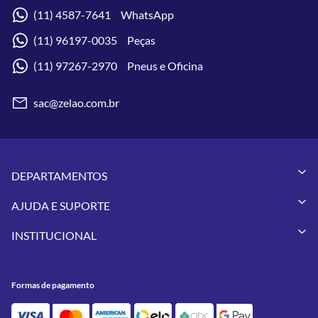
(11) 4587-7641 WhatsApp
(11) 96197-0035 Peças
(11) 97267-2970 Pneus e Oficina
sac@zelao.com.br
DEPARTAMENTOS
Capacetes
AJUDA E SUPORTE
Vestuários
Minha Conta
Pneus
INSTITUCIONAL
Meus Pedidos
Peças
Conheça a Zelão Racing
Trocas e Devoluções
Acessórios
Onde Estamos
Formas de Pagamento
Utilidades
Formas de pagamento
Contato
Política de Frete Grátis
GIVI
Blog
Política de Privacidade
Feminino