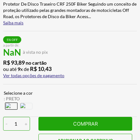
Protetor De Disco Traseiro CRF 250F Biker Seguindo um conceito de
CALÇA
7
º
proteção utilizado pelas grandes montadoras de motocicletas Off
ALPINESTAR
8
º
Road, os Protetores de Disco da Biker Acess
...
Saiba mais
AIROH
9
º
BOTAS
10
º
5
% OFF
a partir de:
NaN
à vista no pix
R$
93
,
89
no cartão
R$
10
,
43
ou até
9
x de
Ver todas opções de pagamento
:
PRETO
-
1
+
COMPRAR