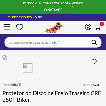
FALE COM UM CONSULTOR AGORA MESMO!
WHATSAPP
5% DE DESCONTO
NO PIX
0
O que você está procurando?
TERMOS MAIS BUSCADOS
CAPACETE LS2
1
º
BOTA
2
º
JAQUETA
3
º
ÓCULOS SOLAR
:
4
º
BIKER
sku
88960
Protetor do Disco de Freio Traseiro CRF
LUVA
5
º
250F Biker
BAU
6
º