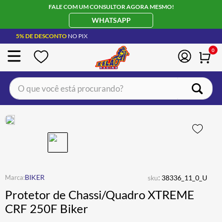
FALE COM UM CONSULTOR AGORA MESMO!
WHATSAPP
5% DE DESCONTO
NO PIX
0
O que você está procurando?
TERMOS MAIS BUSCADOS
CAPACETE LS2
1
º
BOTA
2
º
JAQUETA
3
º
ÓCULOS SOLAR
:
4
º
BIKER
sku
38336_11_0_U
Protetor de Chassi/Quadro XTREME
LUVA
5
º
CRF 250F Biker
BAU
6
º