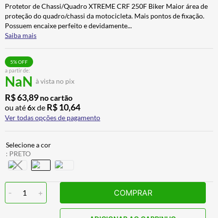
Protetor de Chassi/Quadro XTREME CRF 250F Biker Maior área de
CALÇA
7
º
proteção do quadro/chassi da motocicleta. Mais pontos de fixação.
ALPINESTAR
8
º
Possuem encaixe perfeito e devidamente
...
Saiba mais
AIROH
9
º
BOTAS
10
º
5
% OFF
a partir de:
NaN
à vista no pix
R$
63
,
89
no cartão
R$
10
,
64
ou até
6
x de
Ver todas opções de pagamento
:
PRETO
-
1
+
COMPRAR