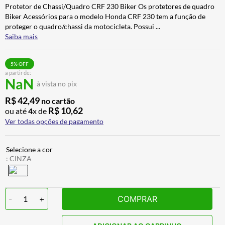
Protetor de Chassi/Quadro CRF 230 Biker Os protetores de quadro
BAU
7
º
Biker Acessórios para o modelo Honda CRF 230 tem a função de
CALÇA
8
º
proteger o quadro/chassi da motocicleta. Possui
...
Saiba mais
AIROH
9
º
BOTAS
10
º
5
% OFF
a partir de:
NaN
à vista no pix
R$
42
,
49
no cartão
R$
10
,
62
ou até
4
x de
Ver todas opções de pagamento
:
CINZA
-
1
+
COMPRAR