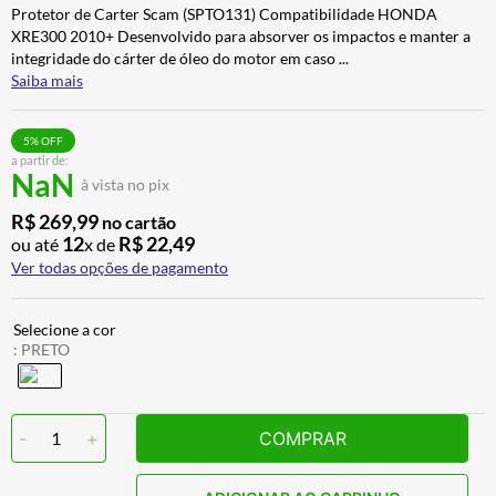
Protetor de Carter Scam (SPTO131) Compatibilidade HONDA
ALPINESTAR
7
º
XRE300 2010+ Desenvolvido para absorver os impactos e manter a
CALÇA
8
º
integridade do cárter de óleo do motor em caso
...
Saiba mais
BOTAS
9
º
AIROH
10
º
5
% OFF
a partir de:
NaN
à vista no pix
R$
269
,
99
no cartão
12
R$
22
,
49
ou até
x de
Ver todas opções de pagamento
:
PRETO
-
1
+
COMPRAR