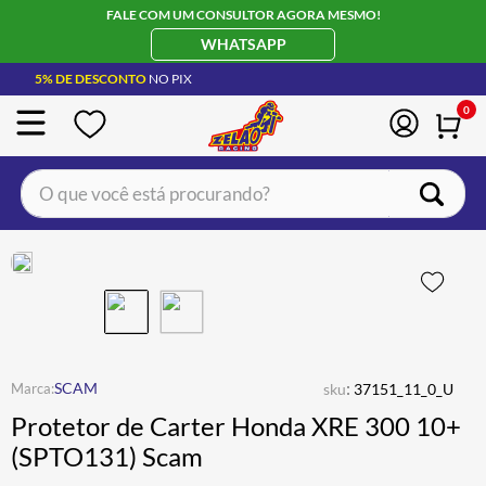
FALE COM UM CONSULTOR AGORA MESMO!
WHATSAPP
5% DE DESCONTO
NO PIX
0
O que você está procurando?
TERMOS MAIS BUSCADOS
CAPACETE LS2
1
º
JAQUETA
2
º
BOTA
3
º
ÓCULOS SOLAR
:
4
º
SCAM
sku
37151_11_0_U
Protetor de Carter Honda XRE 300 10+
LUVA
5
º
(SPTO131) Scam
BAU
6
º