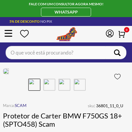
FALE COM UM CONSULTOR AGORA MESMO!
WHATSAPP
5% DE DESCONTO
NO PIX
0
O que você está procurando?
TERMOS MAIS BUSCADOS
CAPACETE LS2
1
º
BOTA
2
º
JAQUETA
3
º
ÓCULOS SOLAR
:
4
º
SCAM
sku
36801_11_0_U
Protetor de Carter BMW F750GS 18+
LUVA
5
º
(SPTO458) Scam
ALPINESTAR
6
º