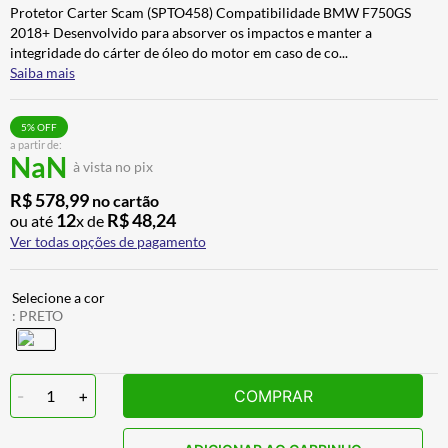
Protetor Carter Scam (SPTO458) Compatibilidade BMW F750GS
BAU
7
º
2018+ Desenvolvido para absorver os impactos e manter a
CALÇA
8
º
integridade do cárter de óleo do motor em caso de co
...
Saiba mais
AIROH
9
º
BOTAS
10
º
5
% OFF
a partir de:
NaN
à vista no pix
R$
578
,
99
no cartão
12
R$
48
,
24
ou até
x de
Ver todas opções de pagamento
:
PRETO
-
1
+
COMPRAR