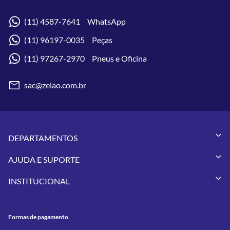
(11) 4587-7641 WhatsApp
(11) 96197-0035 Peças
(11) 97267-2970 Pneus e Oficina
sac@zelao.com.br
DEPARTAMENTOS
Capacetes
AJUDA E SUPORTE
Vestuários
Minha Conta
Pneus
INSTITUCIONAL
Meus Pedidos
Peças
Conheça a Zelão Racing
Trocas e Devoluções
Acessórios
Onde Estamos
Formas de Pagamento
Utilidades
Formas de pagamento
Contato
Política de Frete Grátis
GIVI