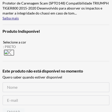
Protetor de Carenagem Scam (SPTO148) Compatibilidade TRIUMPH
BAU
7
º
TIGER800 2015-2020 Desenvolvido para absorver os impactos e
CALÇA
8
º
manter a integridade do chassi em caso de tom
...
Saiba mais
AIROH
9
º
BOTAS
10
º
Produto Indisponível
:
PRETO
Este produto não está disponível no momento
Quero saber quando estiver disponível
ENVIAR