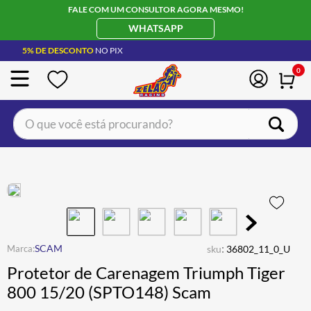
FALE COM UM CONSULTOR AGORA MESMO!
WHATSAPP
5% DE DESCONTO
NO PIX
0
O que você está procurando?
TERMOS MAIS BUSCADOS
CAPACETE LS2
1
º
BOTA
2
º
JAQUETA
3
º
ÓCULOS SOLAR
:
4
º
SCAM
sku
36802_11_0_U
Protetor de Carenagem Triumph Tiger
LUVA
5
º
800 15/20 (SPTO148) Scam
ALPINESTAR
6
º