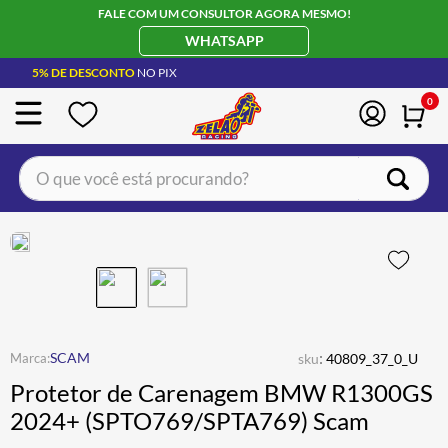
FALE COM UM CONSULTOR AGORA MESMO!
WHATSAPP
5% DE DESCONTO
NO PIX
0
O que você está procurando?
TERMOS MAIS BUSCADOS
CAPACETE LS2
1
º
BOTA
2
º
JAQUETA
3
º
ÓCULOS SOLAR
:
4
º
SCAM
sku
40809_37_0_U
Protetor de Carenagem BMW R1300GS
LUVA
5
º
2024+ (SPTO769/SPTA769) Scam
ALPINESTAR
6
º