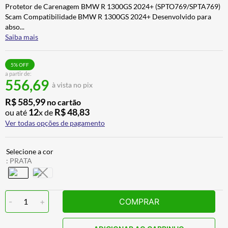
Protetor de Carenagem BMW R 1300GS 2024+ (SPTO769/SPTA769)
BAU
7
º
Scam Compatibilidade BMW R 1300GS 2024+ Desenvolvido para
CALÇA
8
º
abso
...
Saiba mais
AIROH
9
º
BOTAS
10
º
5
% OFF
a partir de:
556,69
à vista no pix
R$
585
,
99
no cartão
12
R$
48
,
83
ou até
x de
Ver todas opções de pagamento
:
PRATA
-
1
+
COMPRAR