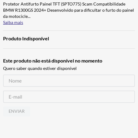
Protetor Antifurto Painel TFT (SPTO775) Scam Compatibilidade
ALPINESTAR
7
º
BMW R1300GS 2024+ Desenvolvido para dificultar o furto do painel
AIROH
8
º
da motocicle
...
Saiba mais
CALÇA
9
º
BOTAS
10
º
Produto Indisponível
Este produto não está disponível no momento
Quero saber quando estiver disponível
ENVIAR