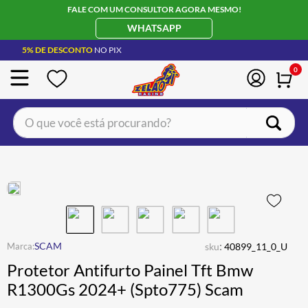
FALE COM UM CONSULTOR AGORA MESMO!
WHATSAPP
5% DE DESCONTO
NO PIX
0
O que você está procurando?
TERMOS MAIS BUSCADOS
CAPACETE LS2
1
º
BOTA
2
º
JAQUETA
3
º
ÓCULOS SOLAR
:
4
º
SCAM
sku
40899_11_0_U
Protetor Antifurto Painel Tft Bmw
LUVA
5
º
R1300Gs 2024+ (Spto775) Scam
BAU
6
º