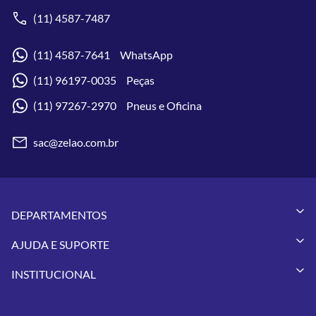
(11) 4587-7487
(11) 4587-7641 WhatsApp
(11) 96197-0035 Peças
(11) 97267-2970 Pneus e Oficina
sac@zelao.com.br
DEPARTAMENTOS
Capacetes
AJUDA E SUPORTE
Vestuários
Minha Conta
Pneus
INSTITUCIONAL
Meus Pedidos
Peças
Conheça a Zelão Racing
Trocas e Devoluções
Acessórios
Onde Estamos