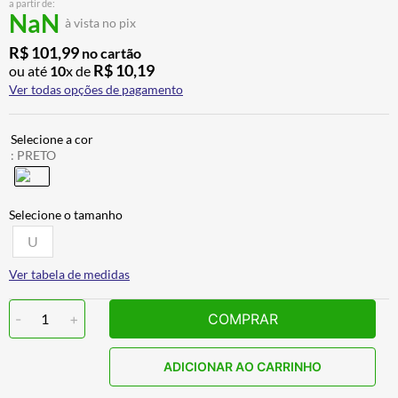
a partir de:
BAU
7
º
NaN
à vista no pix
CALÇA
8
º
R$
101
,
99
no cartão
R$
10
,
19
ou até
10
x de
AIROH
9
º
Ver todas opções de pagamento
BOTAS
10
º
:
PRETO
U
Ver tabela de medidas
-
1
+
COMPRAR
ADICIONAR AO CARRINHO