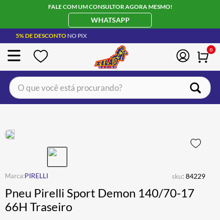
FALE COM UM CONSULTOR AGORA MESMO!
WHATSAPP
5% DE DESCONTO
NO PIX
0
O que você está procurando?
TERMOS MAIS BUSCADOS
CAPACETE LS2
1
º
BOTA
2
º
JAQUETA
3
º
ÓCULOS SOLAR
:
4
º
PIRELLI
sku
84229
Pneu Pirelli Sport Demon 140/70-17
LUVA
5
º
66H Traseiro
BAU
6
º