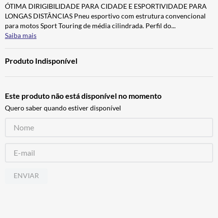
ÓTIMA DIRIGIBILIDADE PARA CIDADE E ESPORTIVIDADE PARA
CALÇA
7
º
LONGAS DISTÂNCIAS Pneu esportivo com estrutura convencional
ALPINESTAR
8
º
para motos Sport Touring de média cilindrada. Perfil do
...
Saiba mais
AIROH
9
º
BOTAS
10
º
Produto Indisponível
Este produto não está disponível no momento
Quero saber quando estiver disponível
ENVIAR