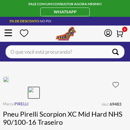
FALE COM UM CONSULTOR AGORA MESMO!
WHATSAPP
5% DE DESCONTO
NO PIX
0
O que você está procurando?
TERMOS MAIS BUSCADOS
CAPACETE LS2
1
º
BOTA
2
º
JAQUETA
3
º
ÓCULOS SOLAR
:
4
º
PIRELLI
sku
69483
Pneu Pirelli Scorpion XC Mid Hard NHS
LUVA
5
º
90/100-16 Traseiro
ALPINESTAR
6
º