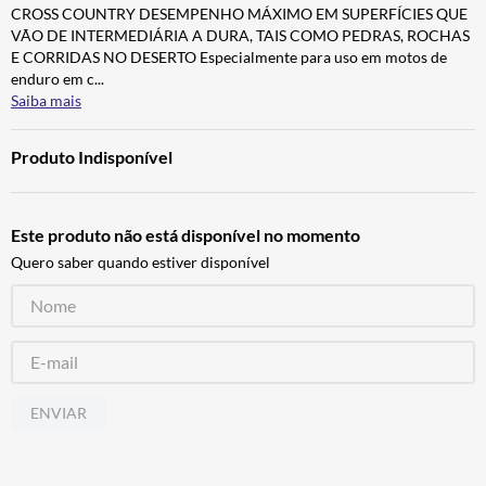
CROSS COUNTRY DESEMPENHO MÁXIMO EM SUPERFÍCIES QUE
BAU
7
º
VÃO DE INTERMEDIÁRIA A DURA, TAIS COMO PEDRAS, ROCHAS
CALÇA
8
º
E CORRIDAS NO DESERTO Especialmente para uso em motos de
enduro em c
...
AIROH
9
º
Saiba mais
BOTAS
10
º
Produto Indisponível
Este produto não está disponível no momento
Quero saber quando estiver disponível
ENVIAR