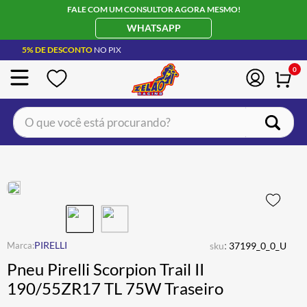
FALE COM UM CONSULTOR AGORA MESMO!
WHATSAPP
5% DE DESCONTO
NO PIX
0
O que você está procurando?
TERMOS MAIS BUSCADOS
CAPACETE LS2
1
º
BOTA
2
º
JAQUETA
3
º
ÓCULOS SOLAR
:
4
º
PIRELLI
sku
37199_0_0_U
Pneu Pirelli Scorpion Trail II
LUVA
5
º
190/55ZR17 TL 75W Traseiro
ALPINESTAR
6
º