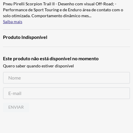
Pneu Pirelli Scorpion Trail II - Desenho com visual Off-Road; -
BAU
7
º
Performance de Sport Touring e de Enduro área de contato com o
CALÇA
8
º
solo otimizada. Comportamento dinâmico mes
...
Saiba mais
AIROH
9
º
BOTAS
10
º
Produto Indisponível
Este produto não está disponível no momento
Quero saber quando estiver disponível
ENVIAR