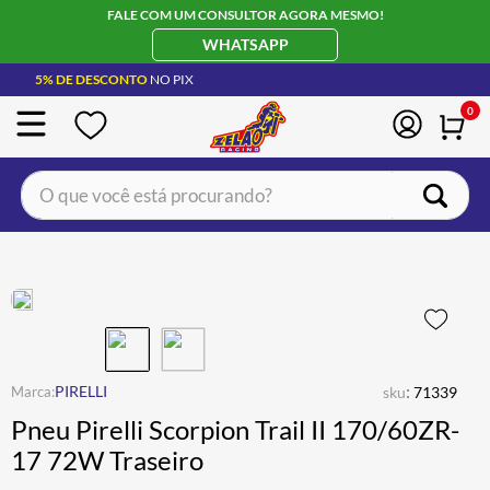
FALE COM UM CONSULTOR AGORA MESMO!
WHATSAPP
5% DE DESCONTO
NO PIX
0
O que você está procurando?
TERMOS MAIS BUSCADOS
CAPACETE LS2
1
º
BOTA
2
º
JAQUETA
3
º
ÓCULOS SOLAR
:
4
º
PIRELLI
sku
71339
Pneu Pirelli Scorpion Trail II 170/60ZR-
LUVA
5
º
17 72W Traseiro
BAU
6
º