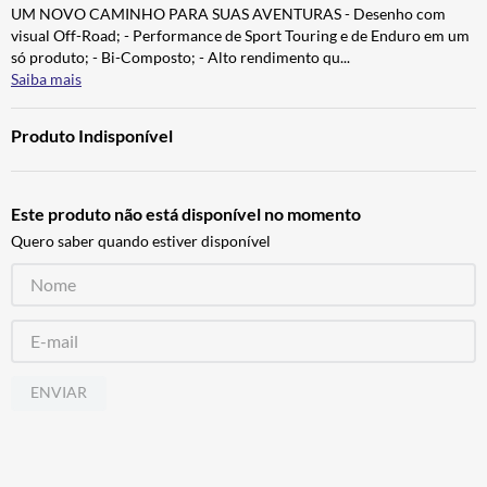
UM NOVO CAMINHO PARA SUAS AVENTURAS - Desenho com
CALÇA
7
º
visual Off-Road; - Performance de Sport Touring e de Enduro em um
ALPINESTAR
8
º
só produto; - Bi-Composto; - Alto rendimento qu
...
Saiba mais
AIROH
9
º
BOTAS
10
º
Produto Indisponível
Este produto não está disponível no momento
Quero saber quando estiver disponível
ENVIAR