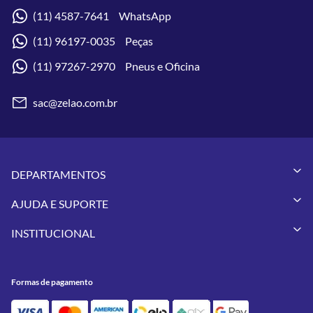
(11) 4587-7641 WhatsApp
(11) 96197-0035 Peças
(11) 97267-2970 Pneus e Oficina
sac@zelao.com.br
DEPARTAMENTOS
Capacetes
AJUDA E SUPORTE
Vestuários
Minha Conta
Pneus
INSTITUCIONAL
Meus Pedidos
Peças
Conheça a Zelão Racing
Trocas e Devoluções
Acessórios
Onde Estamos
Formas de Pagamento
Utilidades
Formas de pagamento
Contato
Política de Frete Grátis
GIVI
Blog
Política de Privacidade
Feminino