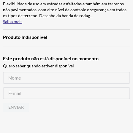
Flexibilidade de uso em estradas asfaltadas e também em terrenos
CALÇA
7
º
não pavimentados, com alto nível de controle e segurança em todos
ALPINESTAR
8
º
os tipos de terreno. Desenho da banda de rodag
...
Saiba mais
AIROH
9
º
BOTAS
10
º
Produto Indisponível
Este produto não está disponível no momento
Quero saber quando estiver disponível
ENVIAR