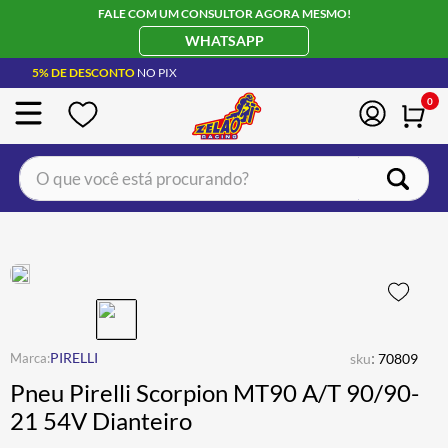
FALE COM UM CONSULTOR AGORA MESMO!
WHATSAPP
5% DE DESCONTO
NO PIX
0
O que você está procurando?
TERMOS MAIS BUSCADOS
CAPACETE LS2
1
º
BOTA
2
º
JAQUETA
3
º
ÓCULOS SOLAR
:
4
º
PIRELLI
sku
70809
Pneu Pirelli Scorpion MT90 A/T 90/90-
LUVA
5
º
21 54V Dianteiro
BAU
6
º