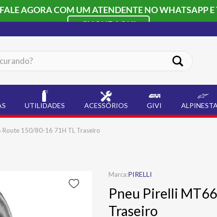
 FALE AGORA COM UM ATENDENTE NO WHATSAPP E 
CLIQUE AQUI
ando?
AS
UTILIDADES
ACESSÓRIOS
GIVI
ALPINEST
6 Route 150/80-16 71H TL Traseiro
PIRELLI
Pneu Pirelli MT6
Traseiro