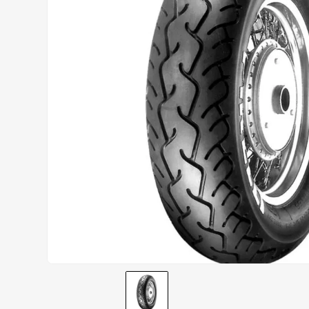
AIROH
9
º
BOTAS
10
º