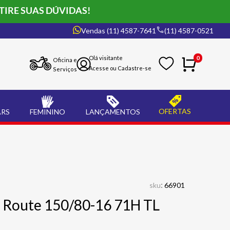
TIRE SUAS DÚVIDAS!
Vendas (11) 4587-7641
(11) 4587-0521
0
Oficina e
Serviços
OFERTAS
ARS
FEMININO
LANÇAMENTOS
:
sku
66901
6 Route 150/80-16 71H TL