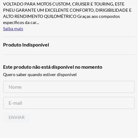
VOLTADO PARA MOTOS CUSTOM, CRUISER E TOURING, ESTE
CALÇA
7
º
PNEU GARANTE UM EXCELENTE CONFORTO, DIRIGIBILIDADE E
ALPINESTAR
8
º
ALTO RENDIMENTO QUILOMÉTRICO Graças aos compostos
específicos da car
...
AIROH
9
º
Saiba mais
BOTAS
10
º
Produto Indisponível
Este produto não está disponível no momento
Quero saber quando estiver disponível
ENVIAR