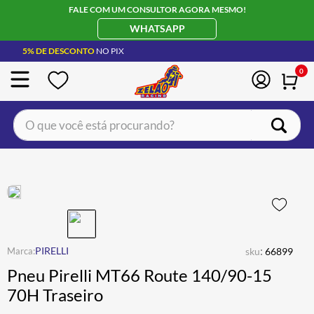
FALE COM UM CONSULTOR AGORA MESMO!
WHATSAPP
5% DE DESCONTO
NO PIX
0
O que você está procurando?
TERMOS MAIS BUSCADOS
CAPACETE LS2
1
º
BOTA
2
º
JAQUETA
3
º
ÓCULOS SOLAR
:
4
º
PIRELLI
sku
66899
Pneu Pirelli MT66 Route 140/90-15
LUVA
5
º
70H Traseiro
BAU
6
º