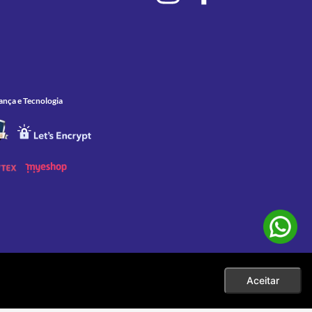
ança e Tecnologia
Aceitar
 as compras efetuadas no ato da sua exibição. Apenas aos pedidos
eço. |