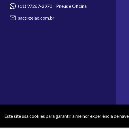
(11) 97267-2970 Pneus e Oficina
sac@zelao.com.br
Este site usa cookies para garantir a melhor experiência de nav
Os preços e condições de pagamento apresentados neste site não 
efeti