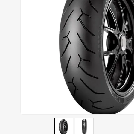
AIROH
9
º
BOTAS
10
º