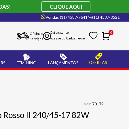
DAS!
CLIQUE AQUI
Vendas (11) 4587-7641
(11) 4587-0521
0
Oficina e
Serviços
OFERTAS
ARS
FEMININO
LANÇAMENTOS
:
sku
70179
lo Rosso II 240/45-17 82W