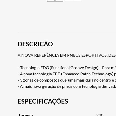
DESCRIÇÃO
A NOVA REFERÊNCIA EM PNEUS ESPORTIVOS, DE
- Tecnologia FDG (Functional Groove Design) – Para m
- A nova tecnologia EPT (Enhanced Patch Technology) pat
- 3 zonas de compostos que, uma mais dura no centro e 
- A mais nova geração de pneus com tecnologia deriv
ESPECIFICAÇÕES
Largura
240