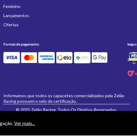
Feminino
Lançamentos
Ofertas
Formas de pagamento
Segur
Informamos que todos os capacetes comercializados pela Zelão
Racing possuem o selo de certificação.
© 2025 Zelão Racing. Todos Os Direitos Reservados.
egação.
Ver mais...
necessariamente valem para a loja física 'Zelão Racing', e somente são válidos para
vamente formulados e aceitos não se aplicarão eventuais alterações posteriores de pr