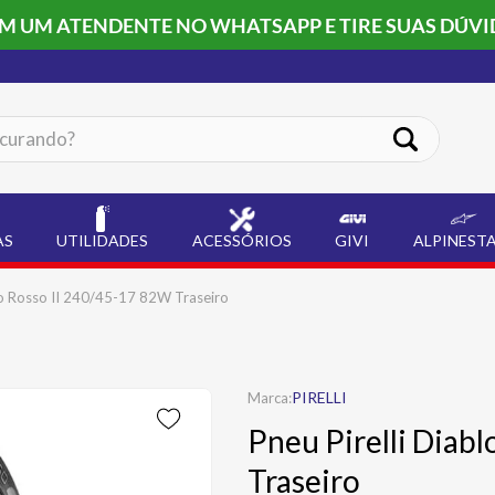
OM UM ATENDENTE NO WHATSAPP E TIRE SUAS DÚVI
ando?
AS
UTILIDADES
ACESSÓRIOS
GIVI
ALPINEST
blo Rosso II 240/45-17 82W Traseiro
PIRELLI
Pneu Pirelli Diab
Traseiro