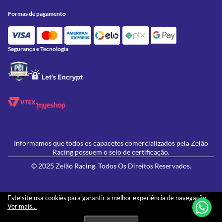
Onde Estamos
Formas de Pagamento
Utilidades
Formas de pagamento
Contato
Política de Frete Grátis
GIVI
Blog
Política de Privacidade
Feminino
Oficina/Serviços
Política de Campanhas e promoções
Lançamentos
Segurança e Tecnologia
Ofertas
Informamos que todos os capacetes comercializados pela Zelão
Racing possuem o selo de certificação.
© 2025 Zelão Racing. Todos Os Direitos Reservados.
Este site usa cookies para garantir a melhor experiência de navegação.
Ver mais...
Os preços e condições de pagamento apresentados neste site não necessariamente