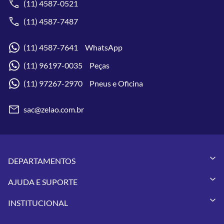
(11) 4587-0521
(11) 4587-7487
(11) 4587-7641 WhatsApp
(11) 96197-0035 Peças
(11) 97267-2970 Pneus e Oficina
sac@zelao.com.br
DEPARTAMENTOS
Capacetes
AJUDA E SUPORTE
Vestuários
Minha Conta
Pneus
INSTITUCIONAL
Meus Pedidos
Peças
Conheça a Zelão Racing
Trocas e Devoluções
Acessórios