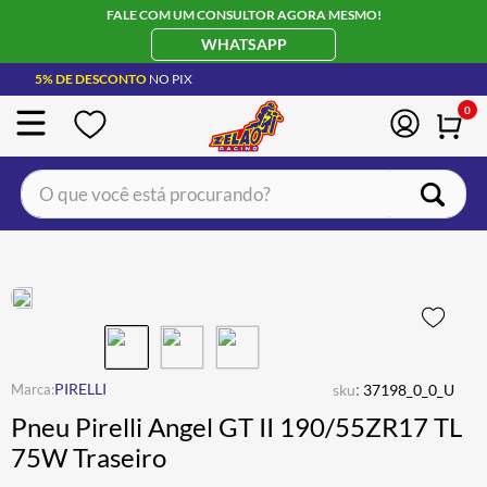
FALE COM UM CONSULTOR AGORA MESMO!
WHATSAPP
5% DE DESCONTO
NO PIX
0
O que você está procurando?
TERMOS MAIS BUSCADOS
CAPACETE LS2
1
º
BOTA
2
º
JAQUETA
3
º
ÓCULOS SOLAR
:
4
º
PIRELLI
sku
37198_0_0_U
Pneu Pirelli Angel GT II 190/55ZR17 TL
LUVA
5
º
75W Traseiro
BAU
6
º