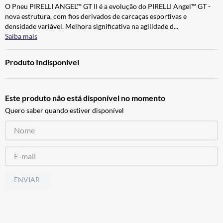
O Pneu PIRELLI ANGEL™ GT II é a evolução do PIRELLI Angel™ GT -
ALPINESTAR
7
º
nova estrutura, com fios derivados de carcaças esportivas e
AIROH
8
º
densidade variável. Melhora significativa na agilidade d
...
Saiba mais
CALÇA
9
º
BOTAS
10
º
Produto Indisponível
Este produto não está disponível no momento
Quero saber quando estiver disponível
ENVIAR