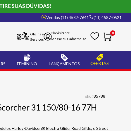
TIRE SUAS DÚVIDAS!
Vendas (11) 4587-7641
(11) 4587-0521
0
Oficina e
Serviços
OFERTAS
ARS
FEMININO
LANÇAMENTOS
:
sku
85788
Scorcher 31 150/80-16 77H
delos Harley-Davidson® Electra Glide, Road Glide, e Street