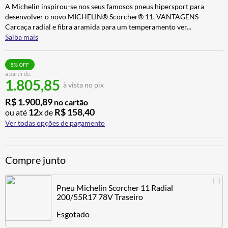
A Michelin inspirou-se nos seus famosos pneus hipersport para
ALPINESTAR
7
º
desenvolver o novo MICHELIN® Scorcher® 11. VANTAGENS
AIROH
8
º
Carcaça radial e fibra aramida para um temperamento ver
...
Saiba mais
CALÇA
9
º
BOTAS
10
º
5
% OFF
a partir de:
1.805,85
à vista no pix
R$
1
.
900
,
89
no cartão
12
R$
158
,
40
ou até
x de
Ver todas opções de pagamento
Compre junto
Pneu Michelin Scorcher 11 Radial
200/55R17 78V Traseiro
Esgotado