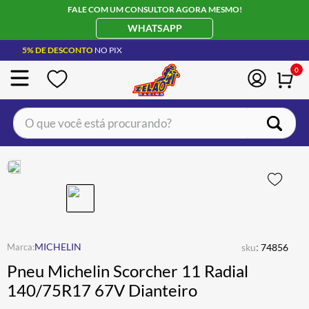
FALE COM UM CONSULTOR AGORA MESMO!
WHATSAPP
5% DE DESCONTO
NO PIX
0
O que você está procurando?
TERMOS MAIS BUSCADOS
CAPACETE LS2
1
º
BOTA
2
º
JAQUETA
3
º
ÓCULOS SOLAR
:
4
º
MICHELIN
sku
74856
Pneu Michelin Scorcher 11 Radial
LUVA
5
º
140/75R17 67V Dianteiro
BAU
6
º