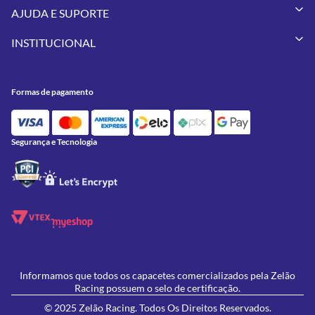
Capacetes
AJUDA E SUPORTE
Vestuários
Minha Conta
Pneus
INSTITUCIONAL
Meus Pedidos
Peças
Conheça a Zelão Racing
Trocas e Devoluções
Acessórios
Onde Estamos
Formas de Pagamento
Utilidades
Formas de pagamento
Contato
Política de Frete Grátis
GIVI
Blog
Política de Privacidade
Feminino
Oficina/Serviços
Política de Campanhas e promoções
Lançamentos
Segurança e Tecnologia
Ofertas
Informamos que todos os capacetes comercializados pela Zelão
Racing possuem o selo de certificação.
© 2025 Zelão Racing. Todos Os Direitos Reservados.