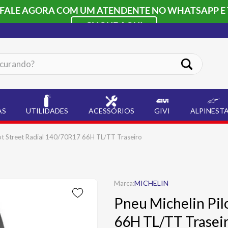
 FALE AGORA COM UM ATENDENTE NO WHATSAPP E 
CLIQUE AQUI
ando?
AS
UTILIDADES
ACESSÓRIOS
GIVI
ALPINEST
lot Street Radial 140/70R17 66H TL/TT Traseiro
MICHELIN
Pneu Michelin Pil
66H TL/TT Trasei