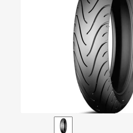
CALÇA
9
º
BOTAS
10
º