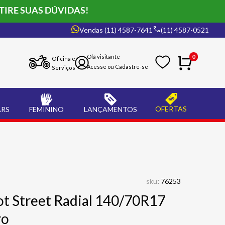
TIRE SUAS DÚVIDAS!
Vendas (11) 4587-7641
(11) 4587-0521
0
Oficina e
Serviços
OFERTAS
ARS
FEMININO
LANÇAMENTOS
:
sku
76253
ot Street Radial 140/70R17
ro