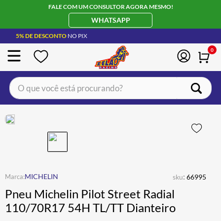
FALE COM UM CONSULTOR AGORA MESMO!
WHATSAPP
5% DE DESCONTO
NO PIX
0
O que você está procurando?
TERMOS MAIS BUSCADOS
CAPACETE LS2
1
º
BOTA
2
º
JAQUETA
3
º
ÓCULOS SOLAR
:
4
º
MICHELIN
sku
66995
Pneu Michelin Pilot Street Radial
LUVA
5
º
110/70R17 54H TL/TT Dianteiro
BAU
6
º