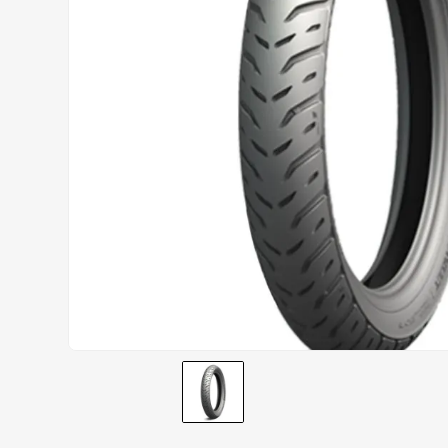
CALÇA
9
º
BOTAS
10
º