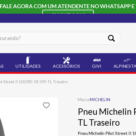
 FALE AGORA COM UM ATENDENTE NO WHATSAPP E 
CLIQUE AQUI
ando?
AS
UTILIDADES
ACESSÓRIOS
GIVI
ALPINEST
ot Street II 100/80-18 59S TL Traseiro
MICHELIN
Pneu Michelin P
TL Traseiro
Pneu Michelin Pilot Street II 