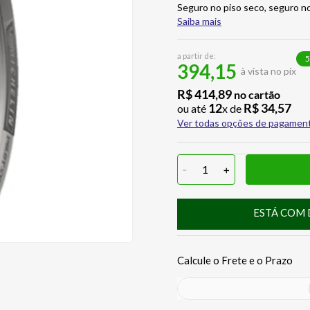
Seguro no piso seco, seguro no
Saiba mais
a partir de:
5
394,15
à vista no pix
R$
414
,
89
no cartão
12
R$
34
,
57
ou até
x de
Ver todas opções de pagamen
-
1
+
ESTÁ COM 