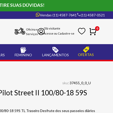
TIRE SUAS DÚVIDAS!
Vendas (11) 4587-7641
(11) 4587-0521
0
Oficina e
Serviços
OFERTAS
ARS
FEMININO
LANÇAMENTOS
:
sku
37455_0_0_U
ilot Street II 100/80-18 59S
100/80-18 59S TL Traseiro Desfrute dos seus passeios diários