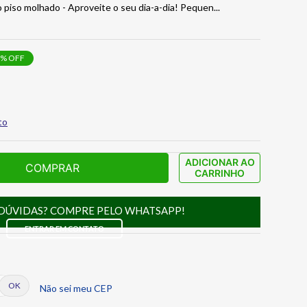
 piso molhado - Aproveite o seu dia-a-dia! Pequen
...
% OFF
to
ADICIONAR AO
COMPRAR
CARRINHO
DÚVIDAS? COMPRE PELO WHATSAPP!
ENTRAR EM CONTATO
Não sei meu CEP