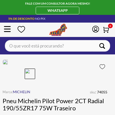
FALE COM UM CONSULTOR AGORA MESMO!
WHATSAPP
5% DE DESCONTO
NO PIX
0
O que você está procurando?
TERMOS MAIS BUSCADOS
CAPACETE LS2
1
º
BOTA
2
º
JAQUETA
3
º
ÓCULOS SOLAR
:
4
º
MICHELIN
sku
74055
Pneu Michelin Pilot Power 2CT Radial
LUVA
5
º
190/55ZR17 75W Traseiro
ALPINESTAR
6
º