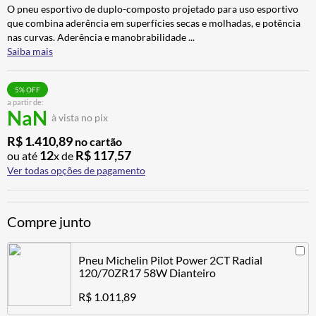
O pneu esportivo de duplo-composto projetado para uso esportivo
BAU
7
º
que combina aderência em superfícies secas e molhadas, e potência
CALÇA
8
º
nas curvas. Aderência e manobrabilidade
...
Saiba mais
AIROH
9
º
BOTAS
10
º
5
% OFF
a partir de:
NaN
à vista no pix
R$
1
.
410
,
89
no cartão
12
R$
117
,
57
ou até
x de
Ver todas opções de pagamento
Compre junto
Pneu Michelin Pilot Power 2CT Radial
120/70ZR17 58W Dianteiro
R$ 1.011,89