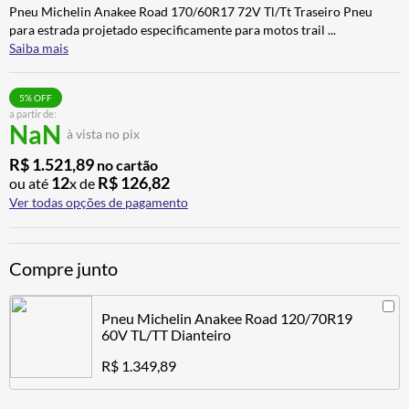
Pneu Michelin Anakee Road 170/60R17 72V Tl/Tt Traseiro Pneu
ALPINESTAR
7
º
para estrada projetado especificamente para motos trail
...
CALÇA
8
º
Saiba mais
BOTAS
9
º
5
% OFF
AIROH
10
º
a partir de:
NaN
à vista no pix
R$
1
.
521
,
89
no cartão
12
R$
126
,
82
ou até
x de
Ver todas opções de pagamento
Compre junto
Pneu Michelin Anakee Road 120/70R19
60V TL/TT Dianteiro
R$ 1.349,89