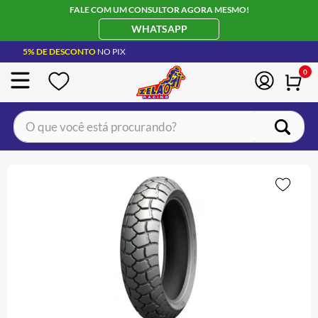
FALE COM UM CONSULTOR AGORA MESMO!
WHATSAPP
5% DE DESCONTO
NO PIX
0
O que você está procurando?
TERMOS MAIS BUSCADOS
CAPACETE LS2
1
º
JAQUETA
2
º
BOTA
3
º
ÓCULOS SOLAR
4
º
LUVA
5
º
BAU
6
º