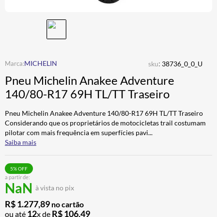
ALPINESTAR
7
º
CALÇA
8
º
BOTAS
9
º
AIROH
10
º
:
MICHELIN
sku
38736_0_0_U
Pneu Michelin Anakee Adventure
140/80-R17 69H TL/TT Traseiro
Pneu Michelin Anakee Adventure 140/80-R17 69H TL/TT Traseiro
Considerando que os proprietários de motocicletas trail costumam
pilotar com mais frequência em superfícies pavi
...
Saiba mais
5
% OFF
a partir de:
NaN
à vista no pix
R$
1
.
277
,
89
no cartão
12
R$
106
,
49
ou até
x de