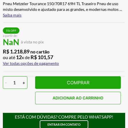
Pneu Metzeler Tourance 150/70R17 69H TL Traseiro Pneu de uso
CALÇA
7
º
misto desenvolvido e ajustado para as grandes, e modernas motos
...
ALPINESTAR
8
º
Saiba mais
AIROH
9
º
5
% OFF
BOTAS
10
º
a partir de:
NaN
à vista no pix
R$
1
.
218
,
89
no cartão
12
R$
101
,
57
ou até
x de
Ver todas opções de pagamento
-
1
+
COMPRAR
ADICIONAR AO CARRINHO
ESTÁ COM DÚVIDAS? COMPRE PELO WHATSAPP!
ENTRAR EM CONTATO