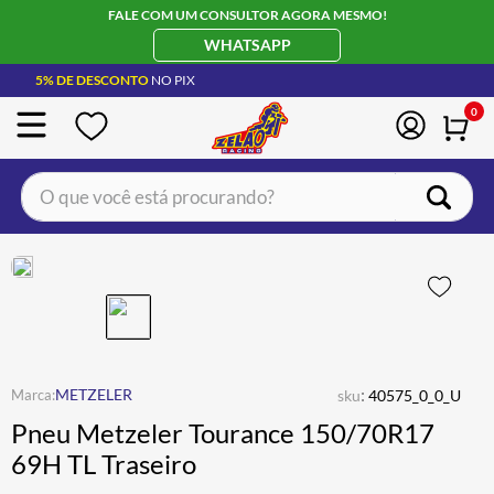
FALE COM UM CONSULTOR AGORA MESMO!
WHATSAPP
5% DE DESCONTO
NO PIX
0
O que você está procurando?
TERMOS MAIS BUSCADOS
CAPACETE LS2
1
º
BOTA
2
º
JAQUETA
3
º
ÓCULOS SOLAR
:
4
º
METZELER
sku
40575_0_0_U
Pneu Metzeler Tourance 150/70R17
LUVA
5
º
69H TL Traseiro
BAU
6
º