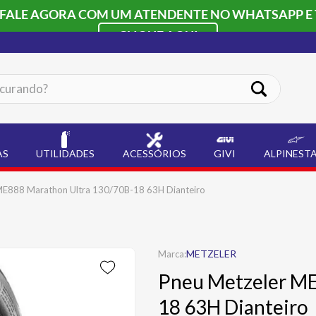
 FALE AGORA COM UM ATENDENTE NO WHATSAPP E 
CLIQUE AQUI
ando?
AS
UTILIDADES
ACESSÓRIOS
GIVI
ALPINEST
ME888 Marathon Ultra 130/70B-18 63H Dianteiro
METZELER
Pneu Metzeler ME
18 63H Dianteiro