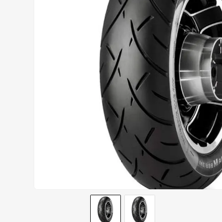
AIROH
9
º
BOTAS
10
º