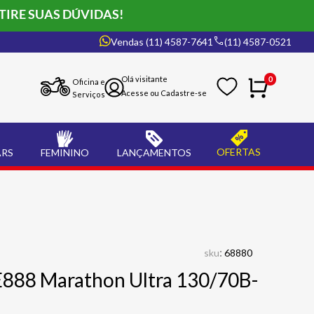
TIRE SUAS DÚVIDAS!
Vendas (11) 4587-7641
(11) 4587-0521
0
Oficina e
Serviços
OFERTAS
ARS
FEMININO
LANÇAMENTOS
:
sku
68880
888 Marathon Ultra 130/70B-