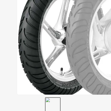
AIROH
9
º
BOTAS
10
º