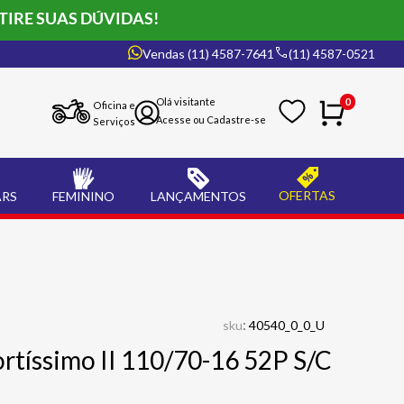
TIRE SUAS DÚVIDAS!
Vendas (11) 4587-7641
(11) 4587-0521
0
Oficina e
Serviços
OFERTAS
ARS
FEMININO
LANÇAMENTOS
:
sku
40540_0_0_U
tíssimo II 110/70-16 52P S/C