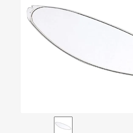
CALÇA
9
º
BOTAS
10
º