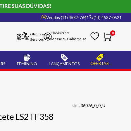
TIRE SUAS DÚVIDAS!
Vendas (11) 4587-7641
(11) 4587-0521
0
Oficina e
Serviços
OFERTAS
ARS
FEMININO
LANÇAMENTOS
:
sku
36076_0_0_U
cete LS2 FF358