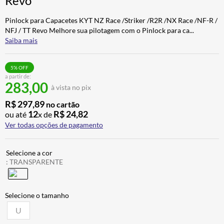
Revo
BAU
7
º
Pinlock para Capacetes KYT NZ Race /Striker /R2R /NX Race /NF-R /
CALÇA
8
º
NFJ / TT Revo Melhore sua pilotagem com o Pinlock para ca
...
Saiba mais
AIROH
9
º
BOTAS
10
º
5
% OFF
a partir de:
283,00
à vista no pix
R$
297
,
89
no cartão
12
R$
24
,
82
ou até
x de
Ver todas opções de pagamento
:
TRANSPARENTE
U