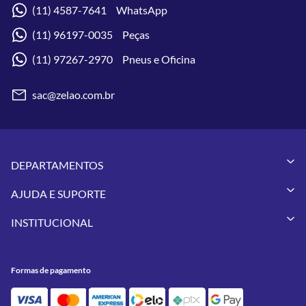
(11) 4587-7641 WhatsApp
(11) 96197-0035 Peças
(11) 97267-2970 Pneus e Oficina
sac@zelao.com.br
DEPARTAMENTOS
Capacetes
AJUDA E SUPORTE
Vestuários
Minha Conta
Pneus
INSTITUCIONAL
Meus Pedidos
Peças
Conheça a Zelão Racing
Trocas e Devoluções
Acessórios
Onde Estamos
Formas de Pagamento
Utilidades
Formas de pagamento
Contato
Política de Frete Grátis
GIVI
Blog
Política de Privacidade
Feminino