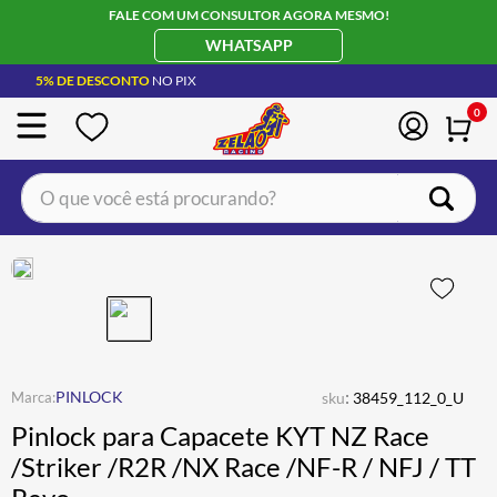
FALE COM UM CONSULTOR AGORA MESMO!
WHATSAPP
5% DE DESCONTO
NO PIX
0
O que você está procurando?
TERMOS MAIS BUSCADOS
CAPACETE LS2
1
º
BOTA
2
º
JAQUETA
3
º
ÓCULOS SOLAR
:
4
º
PINLOCK
sku
38459_112_0_U
Pinlock para Capacete KYT NZ Race
LUVA
5
º
/Striker /R2R /NX Race /NF-R / NFJ / TT
ALPINESTAR
6
º