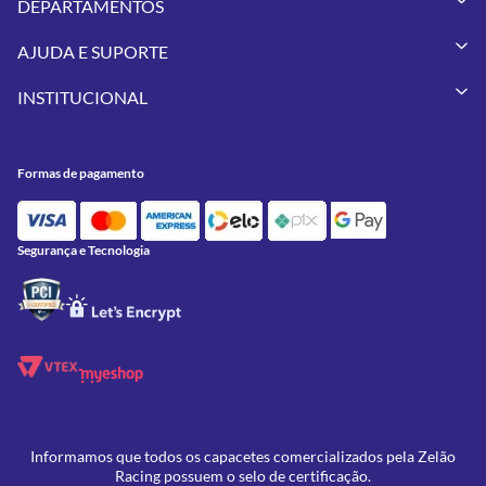
DEPARTAMENTOS
Capacetes
AJUDA E SUPORTE
Vestuários
Minha Conta
Pneus
INSTITUCIONAL
Meus Pedidos
Peças
Conheça a Zelão Racing
Trocas e Devoluções
Acessórios
Onde Estamos
Formas de Pagamento
Utilidades
Formas de pagamento
Contato
Política de Frete Grátis
GIVI
Blog
Política de Privacidade
Feminino
Oficina/Serviços
Política de Campanhas e promoções
Lançamentos
Segurança e Tecnologia
Ofertas
Informamos que todos os capacetes comercializados pela Zelão
Racing possuem o selo de certificação.