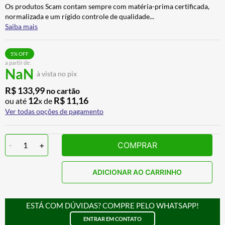
Os produtos Scam contam sempre com matéria-prima certificada,
CALÇA
7
º
normalizada e um rígido controle de qualidade
...
ALPINESTAR
8
º
Saiba mais
AIROH
9
º
5
% OFF
BOTAS
10
º
a partir de:
NaN
à vista no pix
R$
133
,
99
no cartão
12
R$
11
,
16
ou até
x de
Ver todas opções de pagamento
-
1
+
COMPRAR
ADICIONAR AO CARRINHO
ESTÁ COM DÚVIDAS? COMPRE PELO WHATSAPP!
ENTRAR EM CONTATO