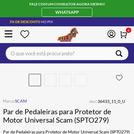
FALE COM UM CONSULTOR AGORA MESMO!
WHATSAPP
5% DE DESCONTO
NO PIX
0
O que você está procurando?
TERMOS MAIS BUSCADOS
CAPACETE LS2
1
º
BOTA
2
º
JAQUETA
3
º
:
SCAM
sku
36433_11_0_U
ÓCULOS SOLAR
4
º
Par de Pedaleiras para Protetor de
LUVA
5
º
Motor Universal Scam (SPTO279)
BAU
6
º
Par de Pedaleiras para Protetor de Motor Universal Scam (SPTO279)