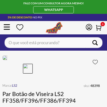
FALE COM UM CONSULTOR AGORA MESMO!
WHATSAPP
5% DE DESCONTO
NO PIX
0
O que você está procurando?
TERMOS MAIS BUSCADOS
CAPACETE LS2
1
º
BOTA
2
º
JAQUETA
3
º
ÓCULOS SOLAR
:
4
º
LS2
sku
48398
Par Botão de Viseira LS2
LUVA
5
º
FF358/FF396/FF386/FF394
BAU
6
º