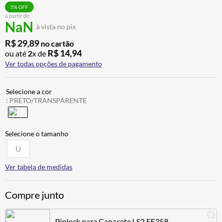
ALPINESTAR
7
º
5
% OFF
a partir de:
NaN
AIROH
8
º
à vista no pix
CALÇA
9
º
R$
29
,
89
no cartão
R$
14
,
94
ou até
2
x de
BOTAS
10
º
Ver todas opções de pagamento
:
PRETO/TRANSPARENTE
U
Ver tabela de medidas
Compre junto
Pinlock para Capacete LS2 FF358