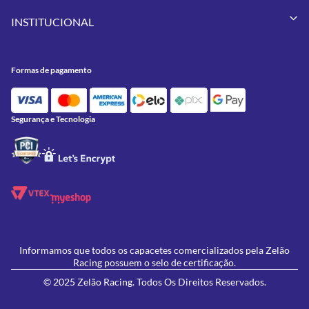
Vestuários
Minha Conta
Pneus
INSTITUCIONAL
Meus Pedidos
Peças
Conheça a Zelão Racing
Trocas e Devoluções
Acessórios
Onde Estamos
Formas de Pagamento
Utilidades
Formas de pagamento
Contato
Política de Frete Grátis
GIVI
Blog
Política de Privacidade
Feminino
Oficina/Serviços
Política de Campanhas e promoções
Lançamentos
Segurança e Tecnologia
Ofertas
Informamos que todos os capacetes comercializados pela Zelão
Racing possuem o selo de certificação.
© 2025 Zelão Racing. Todos Os Direitos Reservados.