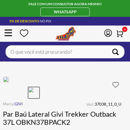
FALE COM UM CONSULTOR AGORA MESMO!
WHATSAPP
5% DE DESCONTO
NO PIX
0
O que você está procurando?
TERMOS MAIS BUSCADOS
CAPACETE LS2
1
º
BOTA
2
º
JAQUETA
3
º
ÓCULOS SOLAR
:
4
º
GIVI
sku
37038_11_0_U
Par Baú Lateral Givi Trekker Outback
LUVA
5
º
37L OBKN37BPACK2
BAU
6
º