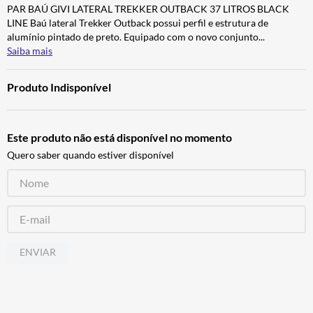
PAR BAÚ GIVI LATERAL TREKKER OUTBACK 37 LITROS BLACK
CALÇA
7
º
LINE Baú lateral Trekker Outback possui perfil e estrutura de
ALPINESTAR
8
º
alumínio pintado de preto. Equipado com o novo conjunto
...
Saiba mais
AIROH
9
º
BOTAS
10
º
Produto Indisponível
Este produto não está disponível no momento
Quero saber quando estiver disponível
ENVIAR