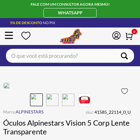
FALE COM UM CONSULTOR AGORA MESMO!
WHATSAPP
5% DE DESCONTO
NO PIX
0
O que você está procurando?
TERMOS MAIS BUSCADOS
CAPACETE LS2
1
º
BOTA
2
º
JAQUETA
3
º
ÓCULOS SOLAR
:
4
º
ALPINESTARS
sku
41585_22114_0_U
Óculos Alpinestars Vision 5 Corp Lente
LUVA
5
º
Transparente
ALPINESTAR
6
º