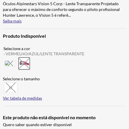
Óculos Alpinestars Vision 5 Corp - Lente Transparente Projetado
BAU
7
º
para oferecer o máximo de conforto segundo o piloto profissional
CALÇA
8
º
Hunter Lawrence, o Vision 5 é referê
...
Saiba mais
AIROH
9
º
BOTAS
10
º
Produto Indisponível
:
VERMELHO/AZUL/LENTE TRANSPARENTE
U
Ver tabela de medidas
Este produto não está disponível no momento
Quero saber quando estiver disponível