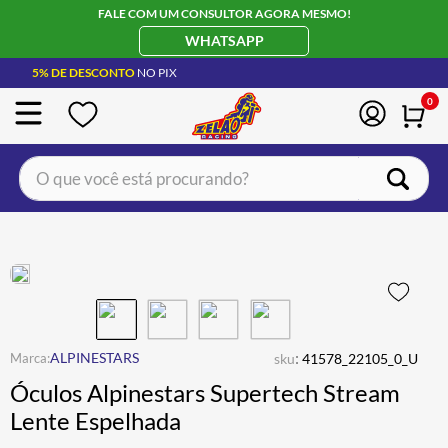
FALE COM UM CONSULTOR AGORA MESMO!
WHATSAPP
5% DE DESCONTO
NO PIX
0
O que você está procurando?
TERMOS MAIS BUSCADOS
CAPACETE LS2
1
º
BOTA
2
º
JAQUETA
3
º
ÓCULOS SOLAR
:
4
º
ALPINESTARS
sku
41578_22105_0_U
Óculos Alpinestars Supertech Stream
LUVA
5
º
Lente Espelhada
BAU
6
º