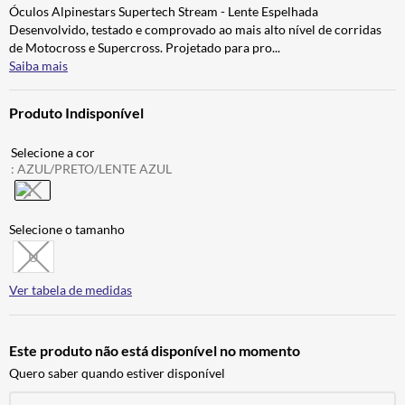
Óculos Alpinestars Supertech Stream - Lente Espelhada
ALPINESTAR
7
º
Desenvolvido, testado e comprovado ao mais alto nível de corridas
AIROH
8
º
de Motocross e Supercross. Projetado para pro
...
Saiba mais
CALÇA
9
º
BOTAS
10
º
Produto Indisponível
:
AZUL/PRETO/LENTE AZUL
U
Ver tabela de medidas
Este produto não está disponível no momento
Quero saber quando estiver disponível