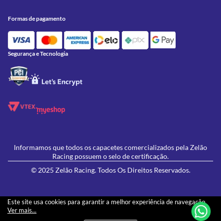
Trocas e Devoluções
Acessórios
Onde Estamos
Formas de Pagamento
Utilidades
Formas de pagamento
Contato
Política de Frete Grátis
GIVI
Blog
Política de Privacidade
Feminino
Oficina/Serviços
Política de Campanhas e promoções
Lançamentos
Segurança e Tecnologia
Ofertas
Informamos que todos os capacetes comercializados pela Zelão
Racing possuem o selo de certificação.
© 2025 Zelão Racing. Todos Os Direitos Reservados.
Este site usa cookies para garantir a melhor experiência de navegação.
Ver mais...