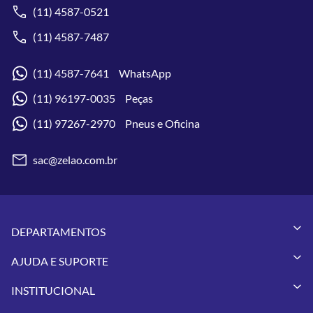
(11) 4587-0521
(11) 4587-7487
(11) 4587-7641 WhatsApp
(11) 96197-0035 Peças
(11) 97267-2970 Pneus e Oficina
sac@zelao.com.br
DEPARTAMENTOS
Capacetes
AJUDA E SUPORTE
Vestuários
Minha Conta
Pneus
INSTITUCIONAL
Meus Pedidos
Peças
Conheça a Zelão Racing