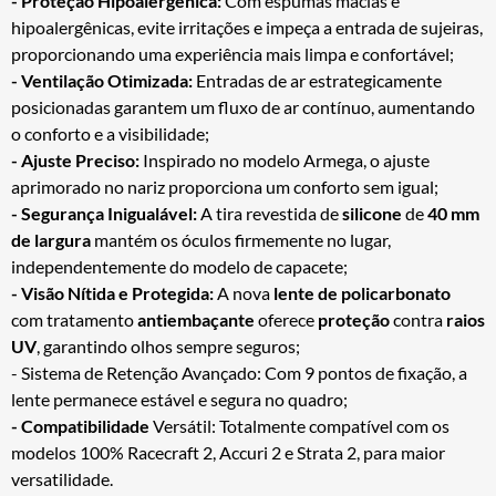
- Proteção Hipoalergênica:
Com espumas macias e
hipoalergênicas, evite irritações e impeça a entrada de sujeiras,
proporcionando uma experiência mais limpa e confortável;
- Ventilação Otimizada:
Entradas de ar estrategicamente
posicionadas garantem um fluxo de ar contínuo, aumentando
o conforto e a visibilidade;
- Ajuste Preciso:
Inspirado no modelo Armega, o ajuste
aprimorado no nariz proporciona um conforto sem igual;
- Segurança Inigualável:
A tira revestida de
silicone
de
40 mm
de largura
mantém os óculos firmemente no lugar,
independentemente do modelo de capacete;
- Visão Nítida e Protegida:
A nova
lente de policarbonato
com tratamento
antiembaçante
oferece
proteção
contra
raios
UV
, garantindo olhos sempre seguros;
- Sistema de Retenção Avançado: Com 9 pontos de fixação, a
lente permanece estável e segura no quadro;
- Compatibilidade
Versátil: Totalmente compatível com os
modelos 100% Racecraft 2, Accuri 2 e Strata 2, para maior
versatilidade.