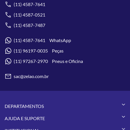
(11) 4587-7641
(11) 4587-0521
(11) 4587-7487
(11) 4587-7641 WhatsApp
(11) 96197-0035 Peças
(11) 97267-2970 Pneus e Oficina
sac@zelao.com.br
DEPARTAMENTOS
Capacetes
AJUDA E SUPORTE
Vestuários
Minha Conta
Pneus