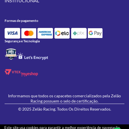
INSTITUCIONAL
Meus Pedidos
Peças
Conheça a Zelão Racing
Trocas e Devoluções
Acessórios
Onde Estamos
Formas de Pagamento
Utilidades
Formas de pagamento
Contato
Política de Frete Grátis
GIVI
Blog
Política de Privacidade
Feminino
Oficina/Serviços
Política de Campanhas e promoções
Lançamentos
Segurança e Tecnologia
Ofertas
Informamos que todos os capacetes comercializados pela Zelão
Racing possuem o selo de certificação.
© 2025 Zelão Racing. Todos Os Direitos Reservados.
Este site usa cookies para garantir a melhor experiência de navegação.