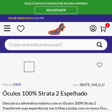
FALE COM UM CONSULTOR AGORA MESMO!
WHATSAPP
5% DE DESCONTO
NO PIX
0
O que você está procurando?
TERMOS MAIS BUSCADOS
CAPACETE LS2
1
º
BOTA
2
º
JAQUETA
3
º
:
100%
sku
38379_144_0_U
ÓCULOS SOLAR
4
º
Óculos 100% Strata 2 Espelhado
LUVA
5
º
Descubra a adrenalina máxima com os Óculos 100% Strata 2
ALPINESTAR
6
º
Transforme suas experiências nas trilhas e pistas com os novos Ócu
...