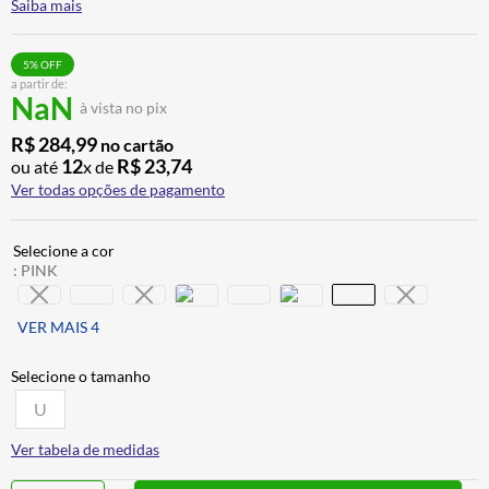
Saiba mais
BAU
7
º
CALÇA
8
º
5
% OFF
a partir de:
AIROH
9
º
NaN
à vista no pix
BOTAS
10
º
R$
284
,
99
no cartão
12
R$
23
,
74
ou até
x de
Ver todas opções de pagamento
:
PINK
VER MAIS 4
U
Ver tabela de medidas