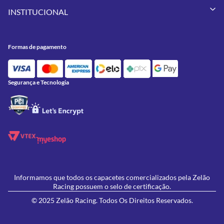
Minha Conta
Pneus
INSTITUCIONAL
Meus Pedidos
Peças
Conheça a Zelão Racing
Trocas e Devoluções
Acessórios
Onde Estamos
Formas de Pagamento
Utilidades
Formas de pagamento
Contato
Política de Frete Grátis
GIVI
Blog
Política de Privacidade
Feminino
Oficina/Serviços
Política de Campanhas e promoções
Lançamentos
Segurança e Tecnologia
Ofertas
Informamos que todos os capacetes comercializados pela Zelão
Racing possuem o selo de certificação.
© 2025 Zelão Racing. Todos Os Direitos Reservados.