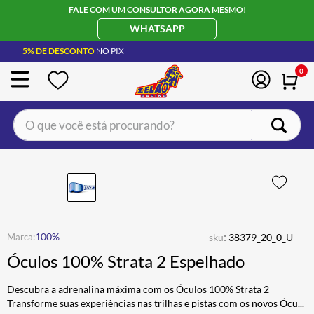
FALE COM UM CONSULTOR AGORA MESMO!
WHATSAPP
5% DE DESCONTO
NO PIX
0
O que você está procurando?
TERMOS MAIS BUSCADOS
CAPACETE LS2
1
º
BOTA
2
º
JAQUETA
3
º
:
100%
sku
38379_20_0_U
ÓCULOS SOLAR
4
º
Óculos 100% Strata 2 Espelhado
LUVA
5
º
Descubra a adrenalina máxima com os Óculos 100% Strata 2
ALPINESTAR
6
º
Transforme suas experiências nas trilhas e pistas com os novos Ócu
...