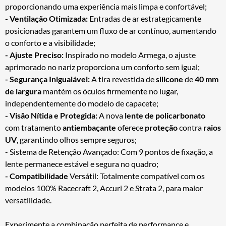
proporcionando uma experiência mais limpa e confortável;
- Ventilação Otimizada:
Entradas de ar estrategicamente
posicionadas garantem um fluxo de ar contínuo, aumentando
o conforto e a visibilidade;
- Ajuste Preciso:
Inspirado no modelo Armega, o ajuste
aprimorado no nariz proporciona um conforto sem igual;
- Segurança Inigualável:
A tira revestida de
silicone
de
40 mm
de largura
mantém os óculos firmemente no lugar,
independentemente do modelo de capacete;
- Visão Nítida e Protegida:
A nova
lente de policarbonato
com tratamento
antiembaçante
oferece
proteção
contra
raios
UV
, garantindo olhos sempre seguros;
- Sistema de Retenção Avançado: Com 9 pontos de fixação, a
lente permanece estável e segura no quadro;
- Compatibilidade
Versátil: Totalmente compatível com os
modelos 100% Racecraft 2, Accuri 2 e Strata 2, para maior
versatilidade.
Experimente a combinação perfeita de performance e