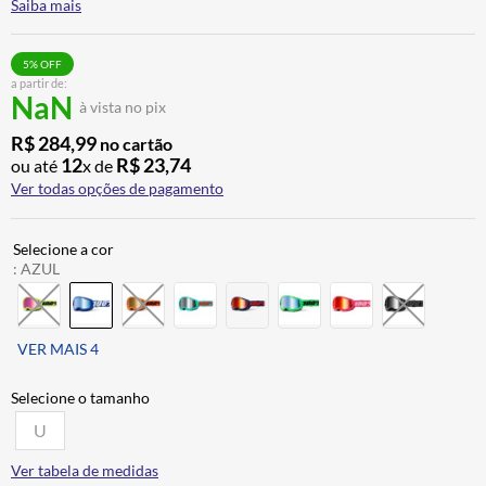
Saiba mais
BAU
7
º
CALÇA
8
º
5
% OFF
a partir de:
AIROH
9
º
NaN
à vista no pix
BOTAS
10
º
R$
284
,
99
no cartão
12
R$
23
,
74
ou até
x de
Ver todas opções de pagamento
:
AZUL
VER MAIS 4
U
Ver tabela de medidas