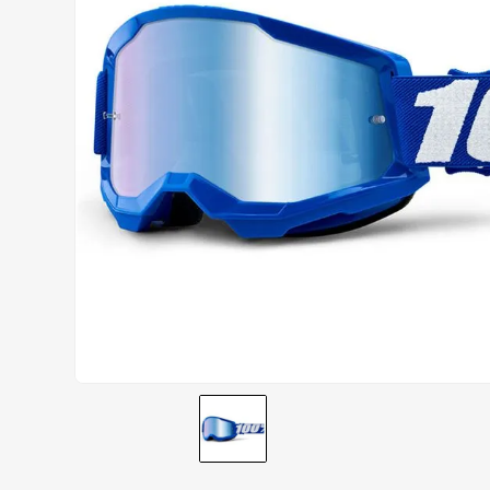
AIROH
9
º
BOTAS
10
º