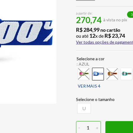
a partir de:
5
270,74
à vista no pix
R$
284
,
99
no cartão
12
R$
23
,
74
ou até
x de
Ver todas opções de pagamen
:
AZUL
VER MAIS 4
U
-
1
+