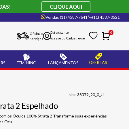
DAS!
CLIQUE AQUI
Vendas (11) 4587-7641
(11) 4587-0521
0
Oficina e
Serviços
OFERTAS
ARS
FEMININO
LANÇAMENTOS
:
sku
38379_20_0_U
rata 2 Espelhado
 com os Óculos 100% Strata 2 Transforme suas experiências
vos Ócu
...