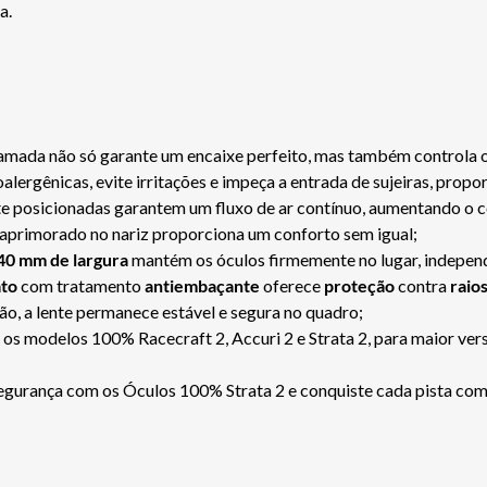
a.
amada não só garante um encaixe perfeito, mas também controla o 
ergênicas, evite irritações e impeça a entrada de sujeiras, propo
e posicionadas garantem um fluxo de ar contínuo, aumentando o con
aprimorado no nariz proporciona um conforto sem igual;
40 mm de largura
mantém os óculos firmemente no lugar, indepe
ato
com tratamento
antiembaçante
oferece
proteção
contra
raio
o, a lente permanece estável e segura no quadro;
os modelos 100% Racecraft 2, Accuri 2 e Strata 2, para maior vers
gurança com os Óculos 100% Strata 2 e conquiste cada pista com c