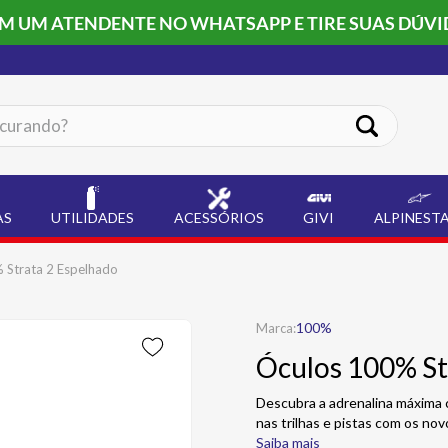
OM UM ATENDENTE NO WHATSAPP E TIRE SUAS DÚVI
ando?
AS
UTILIDADES
ACESSÓRIOS
GIVI
ALPINEST
 Strata 2 Espelhado
100%
Óculos 100% St
Descubra a adrenalina máxima
nas trilhas e pistas com os no
Saiba mais