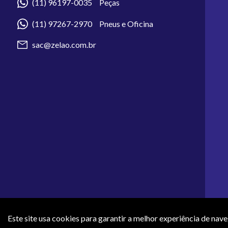
(11) 96197-0035 Peças
(11) 97267-2970 Pneus e Oficina
sac@zelao.com.br
Este site usa cookies para garantir a melhor experiência de nav