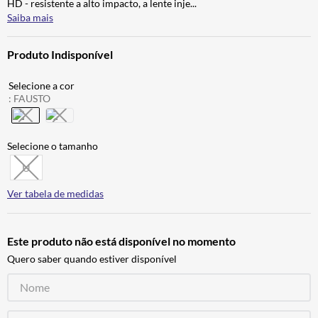
HD - resistente a alto impacto, a lente inje
...
ALPINESTAR
7
º
Saiba mais
AIROH
8
º
Produto Indisponível
CALÇA
9
º
BOTAS
10
º
:
FAUSTO
U
Ver tabela de medidas
Este produto não está disponível no momento
Quero saber quando estiver disponível