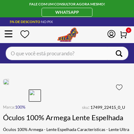
FALE COM UM CONSULTOR AGORA MESMO!
WHATSAPP
5% DE DESCONTO
NO PIX
0
O que você está procurando?
TERMOS MAIS BUSCADOS
CAPACETE LS2
1
º
BOTA
2
º
JAQUETA
3
º
ÓCULOS SOLAR
:
4
º
100%
sku
17499_22415_0_U
Óculos 100% Armega Lente Espelhada
LUVA
5
º
BAU
6
º
Óculos 100% Armega - Lente Espelhada Características - Lente Ultra