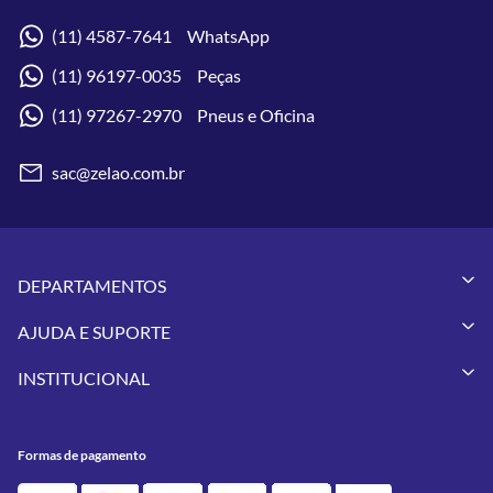
(11) 4587-7641 WhatsApp
(11) 96197-0035 Peças
(11) 97267-2970 Pneus e Oficina
sac@zelao.com.br
DEPARTAMENTOS
Capacetes
AJUDA E SUPORTE
Vestuários
Minha Conta
Pneus
INSTITUCIONAL
Meus Pedidos
Peças
Conheça a Zelão Racing
Trocas e Devoluções
Acessórios
Onde Estamos
Formas de Pagamento
Utilidades
Formas de pagamento
Contato
Política de Frete Grátis
GIVI
Blog