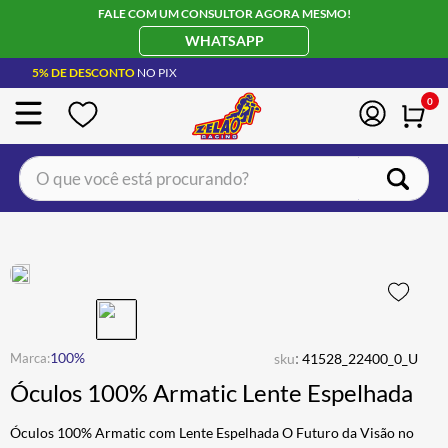
FALE COM UM CONSULTOR AGORA MESMO!
WHATSAPP
5% DE DESCONTO
NO PIX
0
O que você está procurando?
TERMOS MAIS BUSCADOS
CAPACETE LS2
1
º
BOTA
2
º
JAQUETA
3
º
ÓCULOS SOLAR
:
4
º
100%
sku
41528_22400_0_U
Óculos 100% Armatic Lente Espelhada
LUVA
5
º
BAU
6
º
Óculos 100% Armatic com Lente Espelhada O Futuro da Visão no