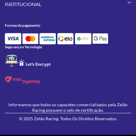
Minha Conta
Pneus
INSTITUCIONAL
Meus Pedidos
Peças
Conheça a Zelão Racing
Trocas e Devoluções
Acessórios
Onde Estamos
Formas de Pagamento
Utilidades
Formas de pagamento
Contato
Política de Frete Grátis
GIVI
Blog
Política de Privacidade
Feminino
Oficina/Serviços
Política de Campanhas e promoções
Lançamentos
Segurança e Tecnologia
Ofertas
Informamos que todos os capacetes comercializados pela Zelão
Racing possuem o selo de certificação.
© 2025 Zelão Racing. Todos Os Direitos Reservados.