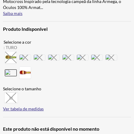
Motocross Inspirado pela tecnologia campeã da linha Armega, o
ALPINESTAR
7
º
Óculos 100% Armat
...
Saiba mais
AIROH
8
º
CALÇA
9
º
Produto Indisponível
BOTAS
10
º
:
TURO
U
Ver tabela de medidas
Este produto não está disponível no momento