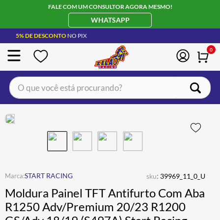
FALE COM UM CONSULTOR AGORA MESMO!
WHATSAPP
5% DE DESCONTO
NO PIX
0
O que você está procurando?
TERMOS MAIS BUSCADOS
CAPACETE LS2
1
º
BOTA
2
º
JAQUETA
3
º
ÓCULOS SOLAR
:
4
º
START RACING
sku
39969_11_0_U
Moldura Painel TFT Antifurto Com Aba
LUVA
5
º
R1250 Adv/Premium 20/23 R1200
ALPINESTAR
6
º