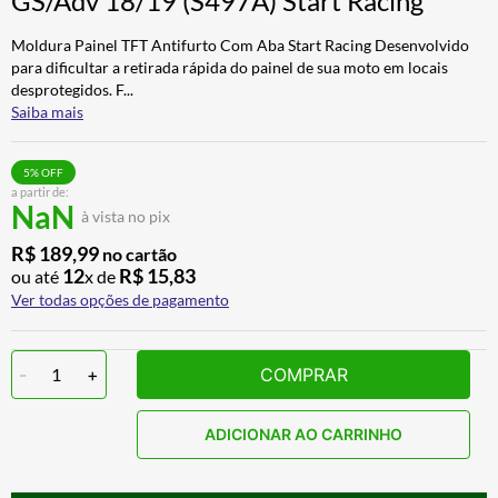
GS/Adv 18/19 (S497A) Start Racing
BAU
7
º
Moldura Painel TFT Antifurto Com Aba Start Racing Desenvolvido
CALÇA
8
º
para dificultar a retirada rápida do painel de sua moto em locais
desprotegidos. F
...
AIROH
9
º
Saiba mais
BOTAS
10
º
5
% OFF
a partir de:
NaN
à vista no pix
R$
189
,
99
no cartão
12
R$
15
,
83
ou até
x de
Ver todas opções de pagamento
-
1
+
COMPRAR
ADICIONAR AO CARRINHO