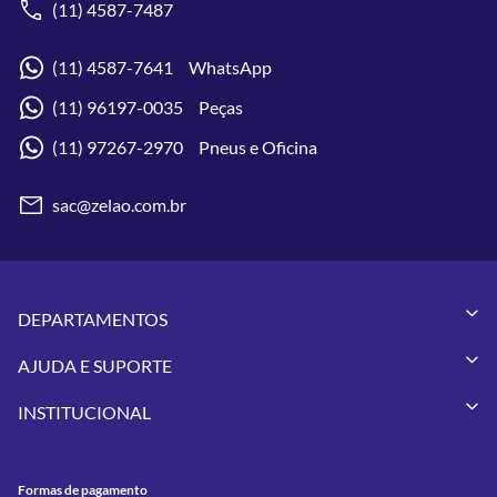
(11) 4587-7487
(11) 4587-7641 WhatsApp
(11) 96197-0035 Peças
(11) 97267-2970 Pneus e Oficina
sac@zelao.com.br
DEPARTAMENTOS
Capacetes
AJUDA E SUPORTE
Vestuários
Minha Conta
Pneus
INSTITUCIONAL
Meus Pedidos
Peças
Conheça a Zelão Racing
Trocas e Devoluções
Acessórios
Onde Estamos
Formas de Pagamento
Utilidades
Formas de pagamento