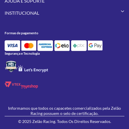
AJUDA E SUPORTE
Vestuários
Minha Conta
Pneus
INSTITUCIONAL
Meus Pedidos
Peças
Conheça a Zelão Racing
Trocas e Devoluções
Acessórios
Onde Estamos
Formas de Pagamento
Utilidades
Formas de pagamento
Contato
Política de Frete Grátis
GIVI
Blog
Política de Privacidade
Feminino
Oficina/Serviços
Política de Campanhas e promoções
Lançamentos
Segurança e Tecnologia
Ofertas
Informamos que todos os capacetes comercializados pela Zelão
Racing possuem o selo de certificação.
© 2025 Zelão Racing. Todos Os Direitos Reservados.