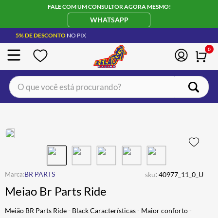
FALE COM UM CONSULTOR AGORA MESMO!
WHATSAPP
5% DE DESCONTO
NO PIX
0
O que você está procurando?
TERMOS MAIS BUSCADOS
CAPACETE LS2
1
º
BOTA
2
º
JAQUETA
3
º
ÓCULOS SOLAR
:
4
º
BR PARTS
sku
40977_11_0_U
Meiao Br Parts Ride
LUVA
5
º
BAU
6
º
Meião BR Parts Ride - Black Características - Maior conforto -