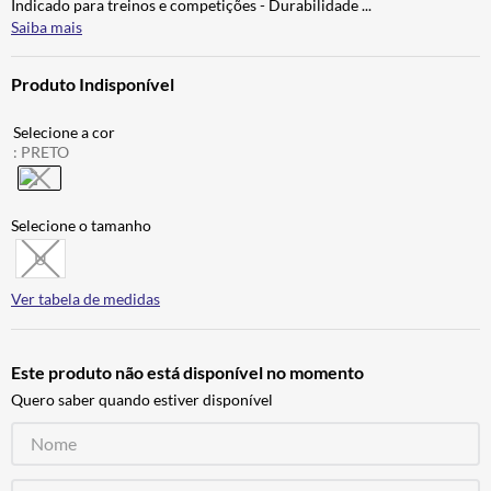
Indicado para treinos e competições - Durabilidade
...
ALPINESTAR
7
º
Saiba mais
AIROH
8
º
Produto Indisponível
CALÇA
9
º
BOTAS
10
º
:
PRETO
U
Ver tabela de medidas
Este produto não está disponível no momento
Quero saber quando estiver disponível