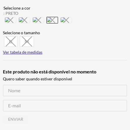
CALÇA
7
º
:
PRETO
ALPINESTAR
8
º
AIROH
9
º
BOTAS
10
º
G
M
Ver tabela de medidas
Este produto não está disponível no momento
Quero saber quando estiver disponível
ENVIAR