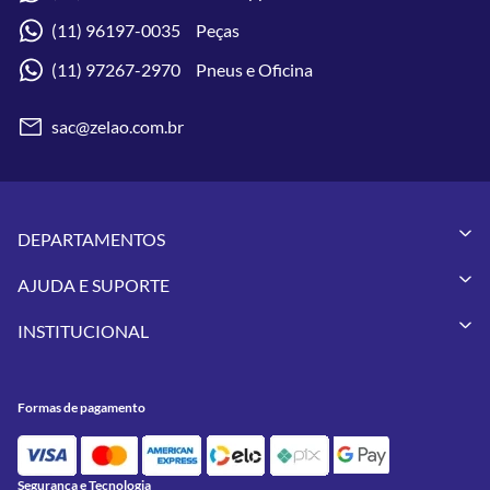
(11) 96197-0035 Peças
(11) 97267-2970 Pneus e Oficina
sac@zelao.com.br
DEPARTAMENTOS
Capacetes
AJUDA E SUPORTE
Vestuários
Minha Conta
Pneus
INSTITUCIONAL
Meus Pedidos
Peças
Conheça a Zelão Racing
Trocas e Devoluções
Acessórios
Onde Estamos
Formas de Pagamento
Utilidades
Formas de pagamento
Contato
Política de Frete Grátis
GIVI
Blog
Política de Privacidade
Feminino
Oficina/Serviços
Política de Campanhas e promoções
Lançamentos
Segurança e Tecnologia