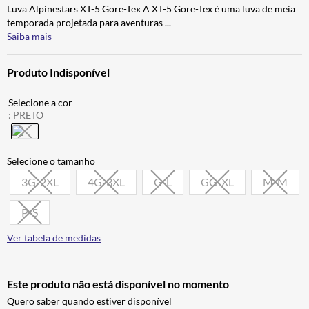
Luva Alpinestars XT-5 Gore-Tex A XT-5 Gore-Tex é uma luva de meia
ALPINESTAR
7
º
temporada projetada para aventuras
...
AIROH
8
º
Saiba mais
CALÇA
9
º
Produto Indisponível
BOTAS
10
º
:
PRETO
3G-2XL
4G-3XL
G-L
GG-XL
M-M
P-S
Ver tabela de medidas
Este produto não está disponível no momento
Quero saber quando estiver disponível