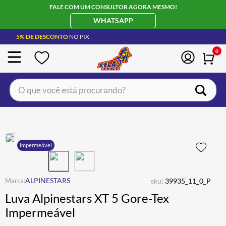
FALE COM UM CONSULTOR AGORA MESMO!
WHATSAPP
5% DE DESCONTO
NO PIX
0
O que você está procurando?
TERMOS MAIS BUSCADOS
CAPACETE LS2
1
º
BOTA
2
º
Impermeável
JAQUETA
3
º
ÓCULOS SOLAR
:
4
º
ALPINESTARS
sku
39935_11_0_P
Luva Alpinestars XT 5 Gore-Tex
LUVA
5
º
Impermeável
BAU
6
º