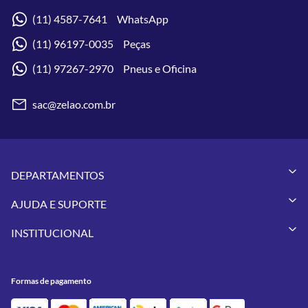
(11) 4587-7641 WhatsApp
(11) 96197-0035 Peças
(11) 97267-2970 Pneus e Oficina
sac@zelao.com.br
DEPARTAMENTOS
Capacetes
AJUDA E SUPORTE
Vestuários
Minha Conta
Pneus
INSTITUCIONAL
Meus Pedidos
Peças
Conheça a Zelão Racing
Trocas e Devoluções
Acessórios
Onde Estamos
Formas de Pagamento
Utilidades
Formas de pagamento
Contato
Política de Frete Grátis
GIVI
Blog
Política de Privacidade