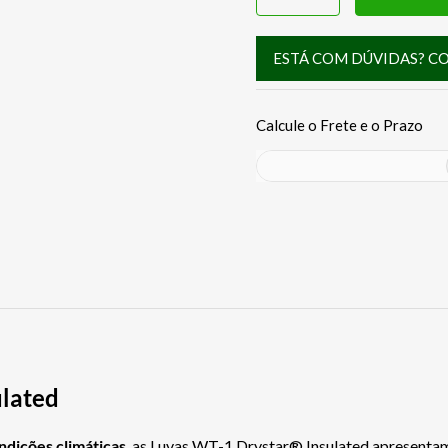
ESTÁ COM DÚVIDAS? C
ulated
ndições climáticas
, as Luvas WT-1 Drystar® Insulated apresent