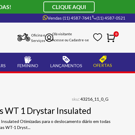
DAS!
CLIQUE AQUI
Vendas (11) 4587-7641
(11) 4587-0521
0
Oficina e
Serviços
OFERTAS
ARS
FEMININO
LANÇAMENTOS
:
sku
43216_11_0_G
s WT 1 Drystar Insulated
 Insulated Otimizadas para o deslocamento diário em todas
uvas WT-1 Dryst
...