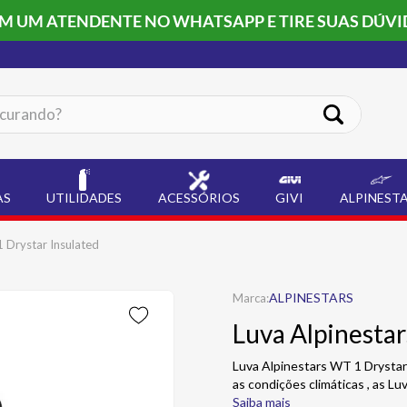
OM UM ATENDENTE NO WHATSAPP E TIRE SUAS DÚVI
ando?
AS
UTILIDADES
ACESSÓRIOS
GIVI
ALPINEST
 Drystar Insulated
ALPINESTARS
Luva Alpinestar
Luva Alpinestars WT 1 Drystar
as condições climáticas , as L
Saiba mais