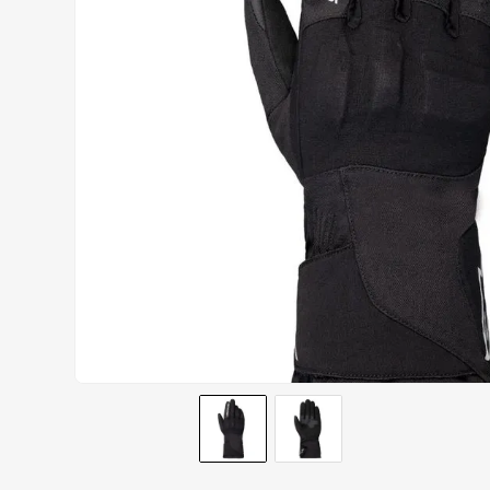
AIROH
9
º
BOTAS
10
º