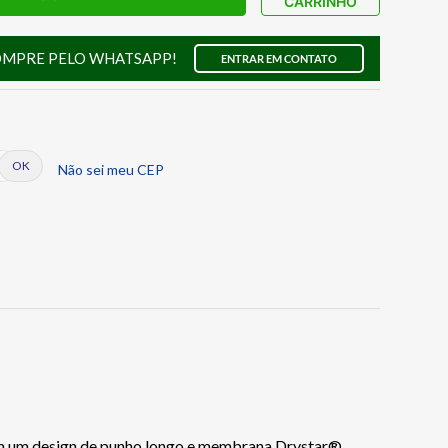
CARRINHO
OMPRE PELO WHATSAPP!
ENTRAR EM CONTATO
Não sei meu CEP
am um design de punho longo e membrana Drystar®