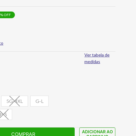
% OFF
to
Ver tabela de
medidas
5G-4XL
G-L
P-S
ADICIONAR AO
COMPRAR