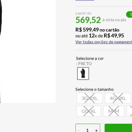
a partir de:
5
569,52
à vista no pix
R$
599
,
49
no cartão
12
R$
49
,
95
ou até
x de
Ver todas opções de pagamen
:
PRETO
3G-2XL
4G-3XL
GG-XL
M-M
-
1
+