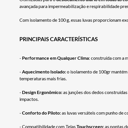
avançada para impermeabilização e respirabilidade pr
Com isolamento de 100 g, essas luvas proporcionam exce
PRINCIPAIS CARACTERÍSTICAS
-
Performance em Qualquer Clima
: construída com a
-
Aquecimento Isolado:
o isolamento de 100gr mantém a
temperaturas mais frias.
-
Design Ergonômico:
as junções dos dedos construída
impactos.
-
Conforto do Piloto:
as luvas versáteis com punho de 
- Compatibilidade com Telas
Touchscreen:
as pontas do