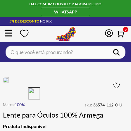
FALE COM UM CONSULTOR AGORA MESMO!
WHATSAPP
5% DE DESCONTO
NO PIX
0
O que você está procurando?
TERMOS MAIS BUSCADOS
CAPACETE LS2
1
º
BOTA
2
º
JAQUETA
3
º
ÓCULOS SOLAR
:
4
º
100%
sku
36574_112_0_U
Lente para Óculos 100% Armega
LUVA
5
º
BAU
6
º
Produto Indisponível