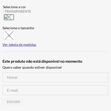
CALÇA
7
º
:
TRANSPARENTE
ALPINESTAR
8
º
AIROH
9
º
BOTAS
10
º
U
Ver tabela de medidas
Este produto não está disponível no momento
Quero saber quando estiver disponível
ENVIAR