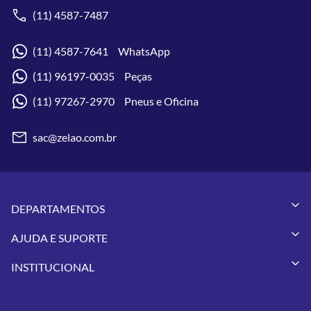
(11) 4587-7487
(11) 4587-7641 WhatsApp
(11) 96197-0035 Peças
(11) 97267-2970 Pneus e Oficina
sac@zelao.com.br
DEPARTAMENTOS
Capacetes
AJUDA E SUPORTE
Vestuários
Minha Conta
Pneus
INSTITUCIONAL
Meus Pedidos
Peças
Conheça a Zelão Racing
Trocas e Devoluções
Acessórios
Onde Estamos
Formas de Pagamento