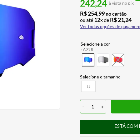
242,24
à vista no pix
R$
254
,
99
no cartão
12
R$
21
,
24
ou até
x de
Ver todas opções de pagamen
:
AZUL
U
-
1
+
ESTÁ COM 