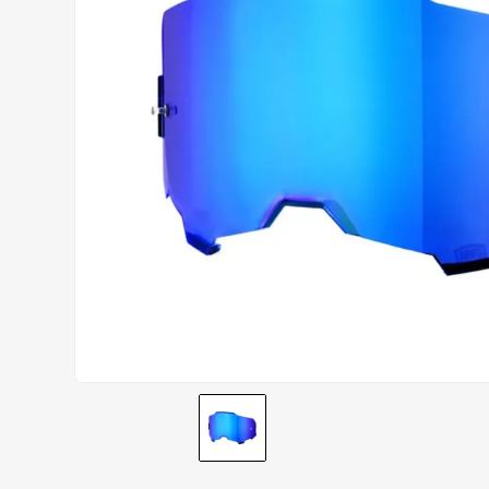
CALÇA
9
º
BOTAS
10
º