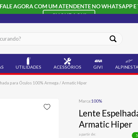
 FALE AGORA COM UM ATENDENTE NO WHATSAPP E 
CLIQUE AQUI
ando?
AS
UTILIDADES
ACESSÓRIOS
GIVI
ALPINEST
lhada para Óculos 100% Armega / Armatic Hiper
100%
Lente Espelhad
Armatic Hiper
a partir de:
5