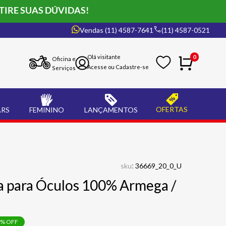
TIRE SUAS DÚVIDAS!
Vendas (11) 4587-7641
(11) 4587-0521
0
Oficina e
Serviços
OFERTAS
ARS
FEMININO
LANÇAMENTOS
:
sku
36669_20_0_U
a para Óculos 100% Armega /
% OFF