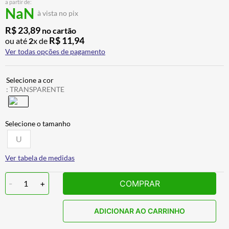
a partir de:
BAU
7
º
NaN
à vista no pix
CALÇA
8
º
R$
23
,
89
no cartão
R$
11
,
94
ou até
2
x de
AIROH
9
º
Ver todas opções de pagamento
BOTAS
10
º
:
TRANSPARENTE
U
Ver tabela de medidas
-
1
+
COMPRAR
ADICIONAR AO CARRINHO